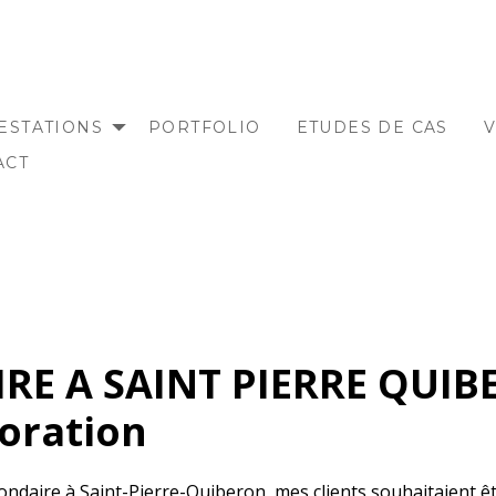
ESTATIONS
PORTFOLIO
ETUDES DE CAS
V
ACT
RE A SAINT PIERRE QUIB
oration
ondaire à Saint-Pierre-Quiberon, mes clients souhaitaient ê