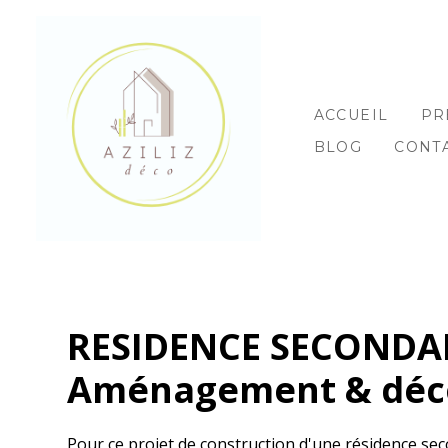
Passer
au
contenu
principal
ACCUEIL
PR
BLOG
CONT
RESIDENCE SECONDAI
Aménagement & déc
Pour ce projet de construction d'une résidence sec