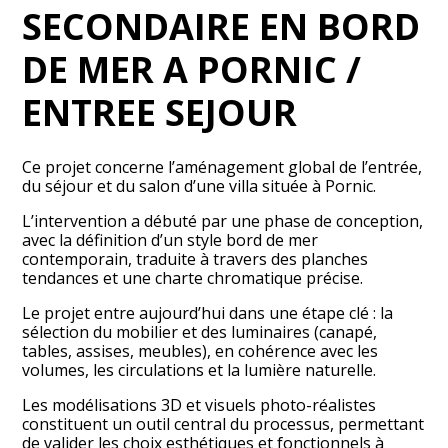
SECONDAIRE EN BORD
DE MER A PORNIC /
ENTREE SEJOUR
Ce projet concerne l’aménagement global de l’entrée,
du séjour et du salon d’une villa située à Pornic.
L’intervention a débuté par une phase de conception,
avec la définition d’un style bord de mer
contemporain, traduite à travers des planches
tendances et une charte chromatique précise.
ACCUEIL
Le projet entre aujourd’hui dans une étape clé : la
PRESTATIONS
sélection du mobilier et des luminaires (canapé,
PORTFOLIO
tables, assises, meubles), en cohérence avec les
volumes, les circulations et la lumière naturelle.
ETUDES DE CAS
Les modélisations 3D et visuels photo-réalistes
VOTRE PROJET
constituent un outil central du processus, permettant
TÉMOIGNAGES CLIENTS
de valider les choix esthétiques et fonctionnels à