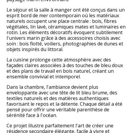
Le séjour et la salle à manger ont été conçus dans un
ACCUEIL
esprit bord de mer contemporain où les matériaux
PRESTATIONS
naturels occupent une place centrale : bois, fibres
végétales, lin lavé, céramiques mates et luminaires en
PORTFOLIO
rotin. Les éléments décoratifs évoquent subtilement
l'univers marin grâce à des accessoires choisis avec
ETUDES DE CAS
soin : bois flotté, voiliers, photographies de dunes et
VOTRE PROJET
objets inspirés du littoral.
TÉMOIGNAGES CLIENTS
La cuisine prolonge cette atmosphère avec des
BLOG
façades claires associées à des touches de bleu doux
et des plans de travail en bois naturel, créant un
CONTACT
ensemble convivial et intemporel.
Dans la chambre, l'ambiance devient plus
enveloppante avec une tête de lit bleu brume, des
textiles naturels et des matières authentiques
favorisant le repos et la détente. Chaque détail a été
pensé pour offrir une véritable parenthèse de
sérénité face à l'océan.
Ce projet illustre parfaitement l'art de créer une
résidence secondaire élégante, facile à vivre et