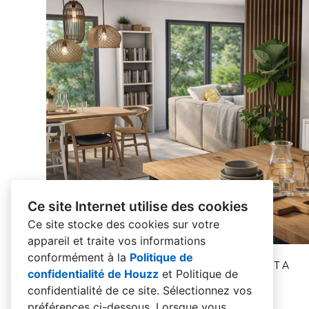
Ce site Internet utilise des cookies
Ce site stocke des cookies sur votre
appareil et traite vos informations
STRUCTURER UN ESPACE OUVERT SANS
conformément à la
Politique de
CLOISONNER : UN PROJET D'AMENAGEMENT A
confidentialité de Houzz
et
Politique de
VANNES
confidentialité de ce site
. Sélectionnez vos
préférences ci-dessous. Lorsque vous