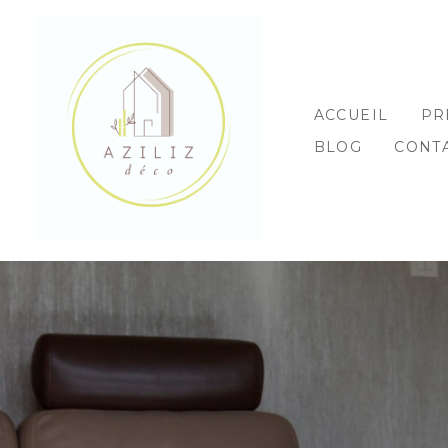
Passer
au
contenu
principal
ACCUEIL
PR
BLOG
CONT